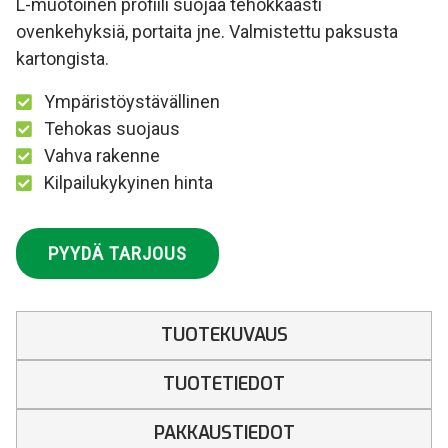
L-muotoinen profiili suojaa tehokkaasti
ovenkehyksiä, portaita jne. Valmistettu paksusta
kartongista.
Ympäristöystävällinen
Tehokas suojaus
Vahva rakenne
Kilpailukykyinen hinta
PYYDÄ TARJOUS
TUOTEKUVAUS
TUOTETIEDOT
PAKKAUSTIEDOT